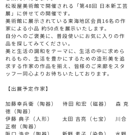
松坂屋美術館で開催される「第48回 日本新工芸
展」に併せての開催です。
美術館に展示されている東海地区会員16名の作
家による小品 約50点を展示いたします。
自分へのご褒美に、普段使いにお気に入りの作
品を探してみてください。
美と生活の調和をテーマに、生活の中に求めら
れるもの、生活を豊かにするための造形美を追
求する作家の作品を揃え、皆様のご来廊をスタ
ッフ一同心よりお待ちいたしております。
【出展予定作家】
加藤幸兵衛（陶器） 待田 和宏（磁器） 森 克
徳（陶器）
伊藤 典子（人形） 太田 吉亮（七宝） 川合
正樹（陶器）
阪口 浩史（陶器） 新野 素子（染色） 水野