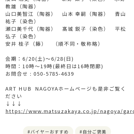
教雄（陶器）
山口美智江（陶器） 山本 幸嗣（陶器） 青山
祐子（染色）
瀬口美千代（陶器） 髙城 鋭子（染色） 平松
弘子（染色）
安井 桂子（籐） （順不同・敬称略）
会期：6/20(土)〜6/28(日)
時間：10時～19時(最終日は16時閉廊)
お問合せ : 050-5785-4639
ART HUB NAGOYAホームページも是非ご覧く
ださい
↓↓↓
https://www.matsuzakaya.co.jp/nagoya/garo
バイヤーおすすめ
自分ご褒美