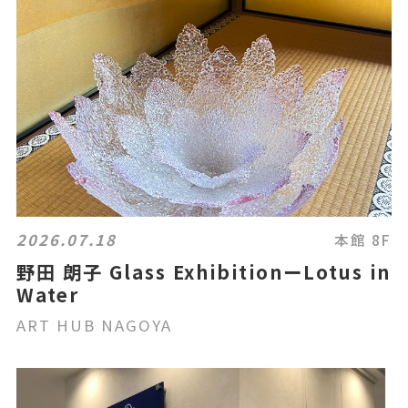
2026.07.18
本館 8F
野田 朗子 Glass ExhibitionーLotus in
Water
ART HUB NAGOYA