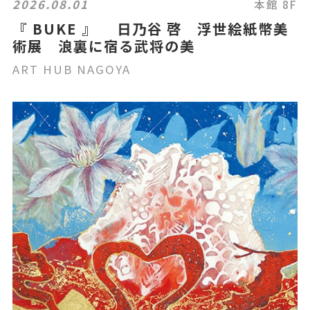
2026.08.01
本館 8F
『 BUKE 』 日乃谷 啓 浮世絵紙幣美
術展 浪裏に宿る武将の美
ART HUB NAGOYA