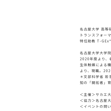
名古屋大学 高等研
トランスフォー
特任助教 T-GEx
名古屋大学大学
2020年度より
生体触媒による機
より、現職。20
＊文部科学省 若
知の「開拓者」
＜主催＞サカエ大
＜協力＞名古屋
＜イベントの問