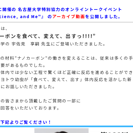
7日に開催の 名古屋大学特別協力のオンライントークイベント
ence, and Me"』 の
アーカイブ動画
を公開しました。
ェは、
ーボンを食べて、変えて、出すっ!!!!”
学の 宇佐見 享嗣 先生にご登場いただきました。
の材料"ナノカーボン"の働きを変えることは、従来は多くの
必要があるものでした。
の体内では少ない工程で驚くほど正確に反応を進めることができ
ンヨトウ幼虫が「食べて、変えて、出す」体内反応を活かした新
生にお話しいただきました。
加の皆さまから頂戴したご質問の一部に
ご回答をいただいております。
は下記よりご覧ください！