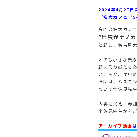
2026年4月2
『名大カフェ〝Sci
今回の名大カフ
”昆虫がナノカ
と題し、名古屋大
とても小さな炭素
題を乗り越える
ところが、昆虫
今回は、ハスモ
ついて宇佐見先
内容に加え、参
宇佐見先生から
アーカイブ動画