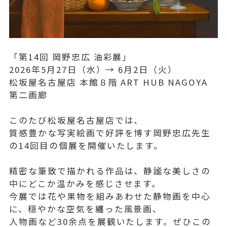
「第14回 岡野忠広 油彩展」
2026年5月27日（水）→ 6月2日（火）
松坂屋名古屋店 本館８階 ART HUB NAGOYA
第二画廊
このたび松坂屋名古屋店では、
質感豊かな写実絵画で好評を博す岡野忠広先生
の14回目の個展を開催いたします。
精密な筆致で描かれる作品は、静謐な美しさの
中にどこか温かみを感じさせます。
今展では花や果物を組みあわせた静物画を中心
に、穏やかな空気を纏った風景画、
人物画など30余点を展観いたします。ぜひこの