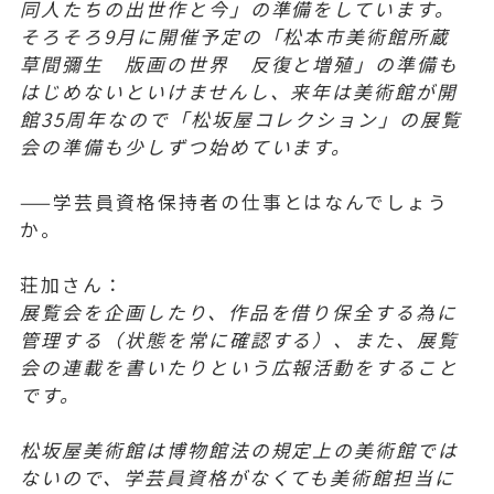
同人たちの出世作と今」の準備をしています。
そろそろ9月に開催予定の「松本市美術館所蔵
草間彌生 版画の世界 反復と増殖」の準備も
はじめないといけませんし、来年は美術館が開
館35周年なので「松坂屋コレクション」の展覧
会の準備も少しずつ始めています。
——学芸員資格保持者の仕事とはなんでしょう
か。
荘加さん：
展覧会を企画したり、作品を借り保全する為に
管理する（状態を常に確認する）、また、展覧
会の連載を書いたりという広報活動をすること
です。
松坂屋美術館は博物館法の規定上の美術館では
ないので、学芸員資格がなくても美術館担当に