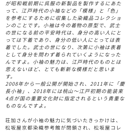
が昭和戦前期に呉服の新製品を製作するにあた
って、江戸時代の小袖などの「模様」と「色」
を参考にするために収集した染織品コレクショ
ンのことです。小袖は今の着物の原型で、武士
の世になる前の平安時代は、身分の高い人にと
っては下着であり、身分の低い人にとっては表
着でした。武士の世になり、次第に小袖は表着
として身分を問わず着られていくようになった
んですよ。小袖の魅力は、江戸時代のものとは
思えないほど、とても斬新な模様だと思いま
す。
2008年から一般公開が開始され、2011年に「慶
長小袖」、2018年には桃山～江戸初期の能装束
4点が国の重要文化財に指定されるという貴重な
ものなんですよ。
荘加さんが小袖の魅力に気づいたきっかけは、
松坂屋京都染織参考館が閉鎖され、松坂屋コレ