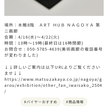
場所：本館8階 ＡRＴ ＨUＢ ＮＡＧＯＹＡ 第
ニ画廊
会期：4/16(水)〜4/22(火)
時間：10時〜19時(最終日は16時閉廊)
お問合せ : 050-5785-4639(美術画廊の電話番号
が変わりました)
↓↓詳しいご案内は以下URLよりご覧ください
ませ↓↓
https://www.matsuzakaya.co.jp/nagoya/g
arou/exhibition/other_fan_iwaisako_2504
/
バイヤーおすすめ
商品情報