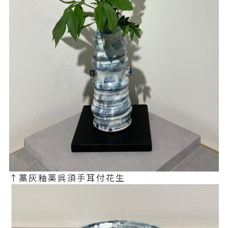
↑藁灰釉薬呉須手耳付花生