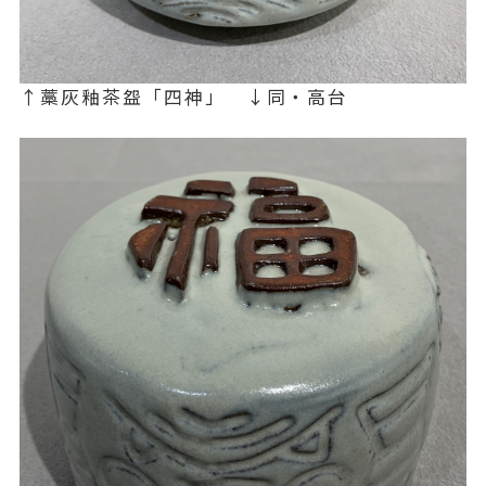
↑藁灰釉茶盌「四神」 ↓同・高台