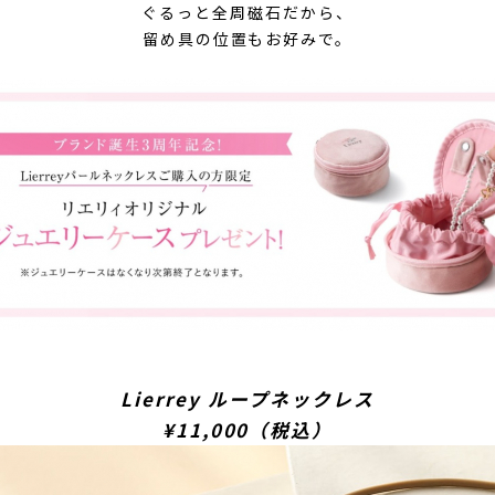
ぐるっと全周磁石だから、
留め具の位置もお好みで。
Lierrey ループネックレス
¥11,000（税込）