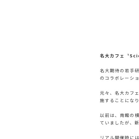
名大カフェ〝Scien
名大期待の若手
のコラボレーショ
元々、名大カフ
施することにな
以前は、南館の
ていましたが、
リアル開催時には