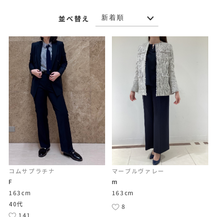
並べ替え
コムサプラチナ
マーブルヴァレー
F
m
163cm
163cm
40代
8
141