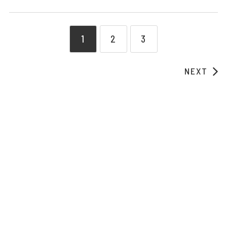
1
2
3
NEXT