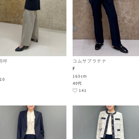
弥呼
コムサプラチナ
F
163cm
10
40代
141