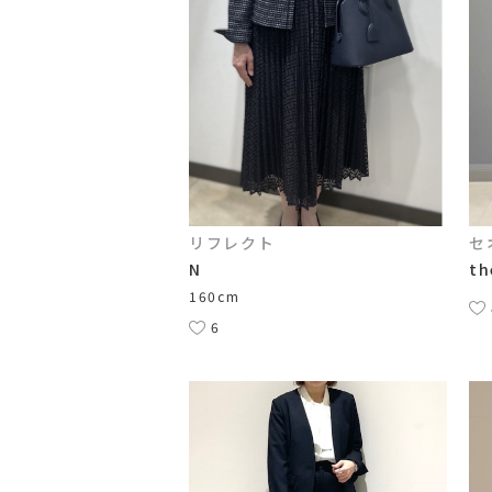
リフレクト
セ
N
th
160cm
6