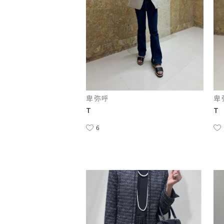
卑弥呼
卑
T
T
6