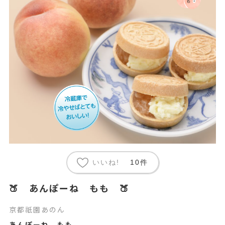
いいね!
10件
🍑 あんぽーね もも 🍑
京都祇園あのん
あんぽーね もも