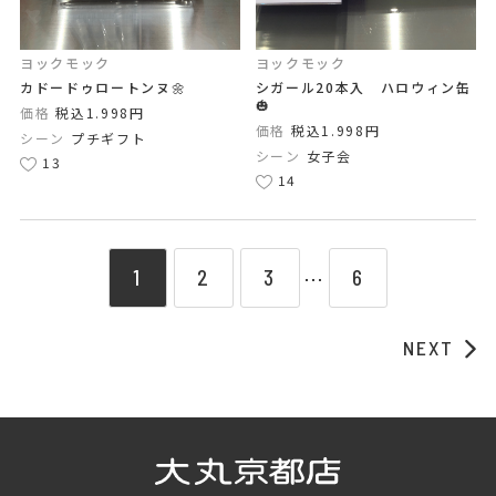
ヨックモック
ヨックモック
カドードゥロートンヌ🌼
シガール20本入 ハロウィン缶
🎃
価格
税込1.998円
価格
税込1.998円
シーン
プチギフト
シーン
女子会
13
14
1
2
3
6
⋯
NEXT