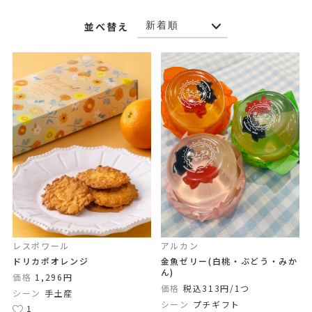
並べ替え
レスポワール
アルカン
ドリカポオレンジ
金魚ゼリー(白桃・ぶどう・みか
ん)
価格
1,296円
価格
税込313円/1つ
シーン
手土産
シーン
プチギフト
1