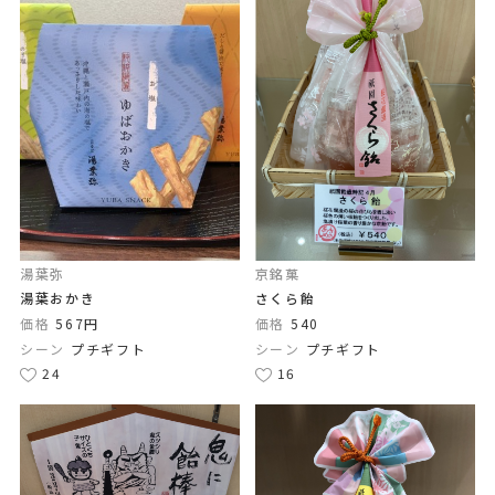
湯葉弥
京銘菓
湯葉おかき
さくら飴
価格
567円
価格
540
シーン
プチギフト
シーン
プチギフト
24
16