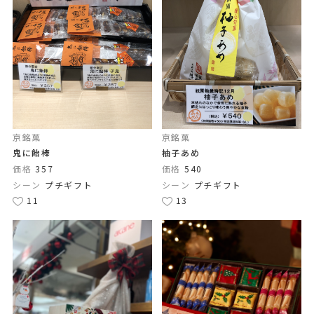
京銘菓
京銘菓
鬼に飴棒
柚子あめ
価格
357
価格
540
シーン
プチギフト
シーン
プチギフト
11
13