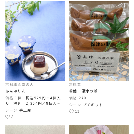
京都祇園あのん
京銘菓
あんぷりん
若鮎 保津の瀬
価格
1個 税込529円／4個入
価格
270
り 税込 2,354円／8個入
シーン
プチギフト
り 税込 4,590円 ／ １２個
シーン
手土産
12
入り 税込 6,825円
8