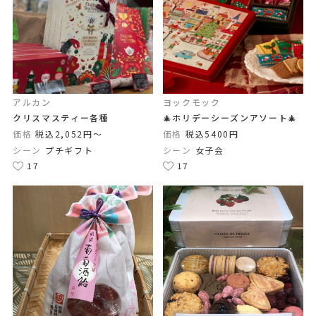
アルカン
ヨックモック
クリスマスティー各種
🎄ホリデーシーズンアソート🎄
価格
税込2,052円〜
価格
税込5400円
シーン
プチギフト
シーン
女子会
17
17