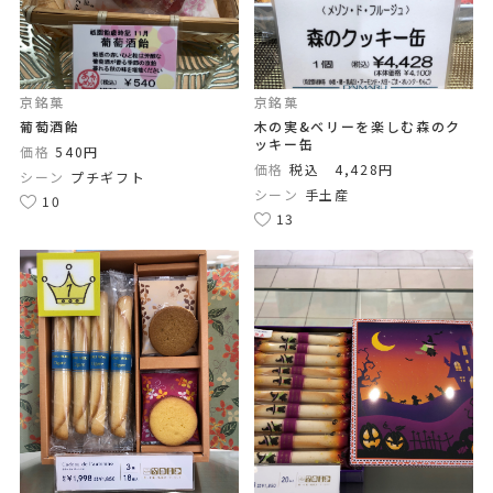
京銘菓
京銘菓
葡萄酒飴
木の実&ベリーを楽しむ森のク
ッキー缶
価格
540円
価格
税込 4,428円
シーン
プチギフト
シーン
手土産
10
13