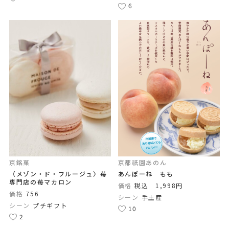
6
京銘菓
京都祇園あのん
〈メゾン・ド・フルージュ〉苺
あんぽーね もも
専門店の苺マカロン
価格
税込 1,998円
価格
756
シーン
手土産
シーン
プチギフト
10
2