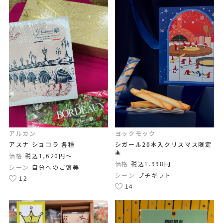
アルカン
ヨックモック
アスナ ショコラ 各種
シガール20本入クリスマス限定
🎄
価格
税込1,620円〜
価格
税込1.998円
シーン
自分へのご褒美
シーン
プチギフト
12
14