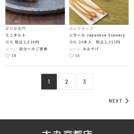
足立音衛門
ヨックモック
ミニタルト
シガール Japanese Scenery
価格
税込2,030円
価格
20本入 税込2,052円
シーン
自分へのご褒美
シーン
おみやげ
18
16
1
2
3
NEXT