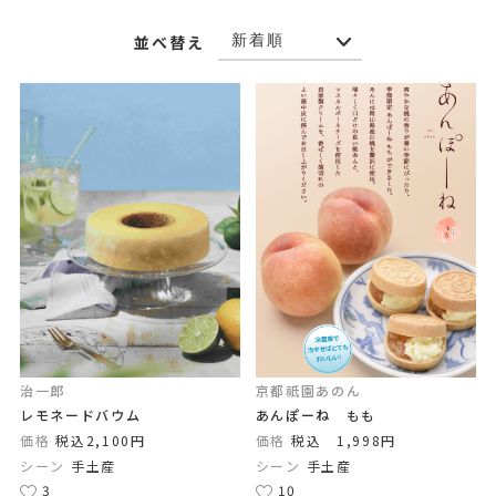
並べ替え
治一郎
京都祇園あのん
レモネードバウム
あんぽーね もも
価格
税込2,100円
価格
税込 1,998円
シーン
手土産
シーン
手土産
3
10