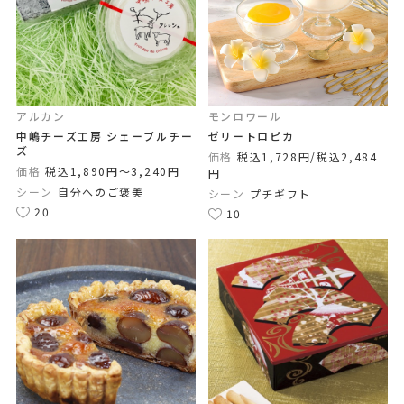
アルカン
モンロワール
中嶋チーズ工房 シェーブルチー
ゼリートロピカ
ズ
価格
税込1,728円/税込2,484
価格
税込1,890円〜3,240円
円
シーン
自分へのご褒美
シーン
プチギフト
20
10