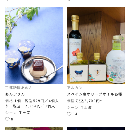
京都祇園あのん
アルカン
あんぷりん
スペイン産オリーブオイル各種
価格
1個 税込529円／4個入
価格
税込2,700円〜
り 税込 2,354円／8個入
シーン
手土産
り 税込 4,590円 ／ １２個
シーン
手土産
14
入り 税込 6,825円
8