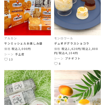
アルカン
モンロワール
サンミッシェルお楽しみ袋
デュオデグラスショコラ
価格
税込2,000円
価格
税込1,620円/税込2,808
円/税込4,104円
シーン
手土産
シーン
プチギフト
13
8