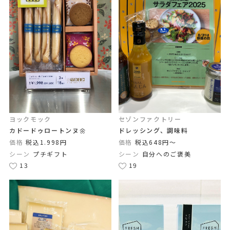
ヨックモック
セゾンファクトリー
カドードゥロートンヌ🌼
ドレッシング、調味料
価格
税込1.998円
価格
税込648円〜
シーン
プチギフト
シーン
自分へのご褒美
13
19