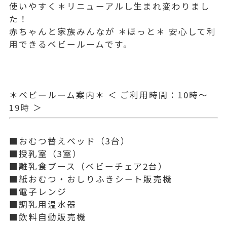
使いやすく＊リニューアルし生まれ変わりまし
た！
赤ちゃんと家族みんなが ＊ほっと＊ 安心して利
用できるベビールームです。
＊ベビールーム案内＊ ＜ ご利用時間：10時～
19時 ＞
■おむつ替えベッド（3台）
■授乳室（3室）
■離乳食ブース（ベビーチェア2台）
■紙おむつ・おしりふきシート販売機
■電子レンジ
■調乳用温水器
■飲料自動販売機