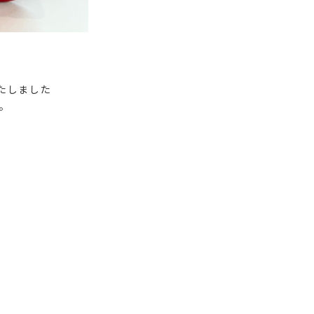
たしました
。