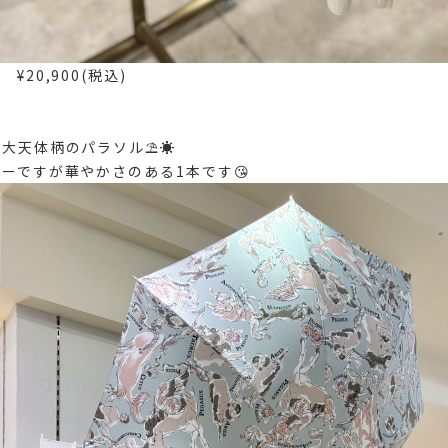
¥20,900(税込)
大天体柄のパラソル⛱️☀️
ーですが華やかさのある1本です😘