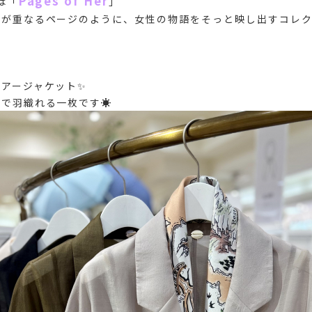
Pages of Her
は「
」
生が重なるページのように、女性の物語をそっと映し出すコレ
アージャケット✨
で羽織れる一枚です☀️