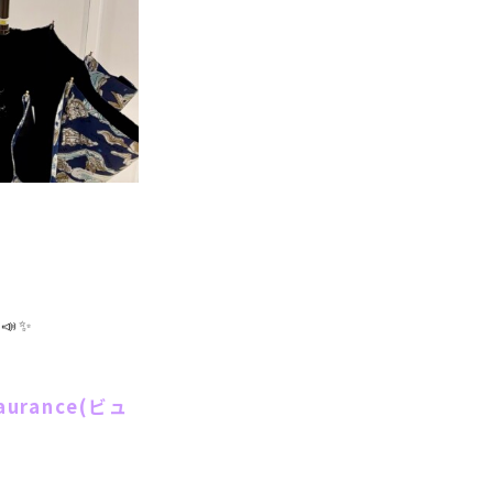
📣✨
aurance(ビュ