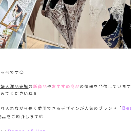
ッペです😊
婦人洋品売場
の
新商品
や
おすすめ商品
の情報を発信しています
みてくださいね📱
Be
取り入れながら長く愛用できるデザインが人気のブランド「
商品をご紹介します🫡