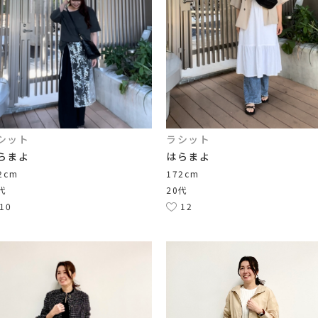
シット
ラシット
らまよ
はらまよ
2cm
172cm
代
20代
10
12