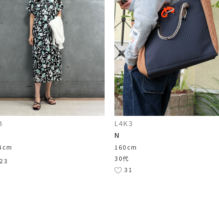
B
L4K3
N
4cm
160cm
30代
23
31