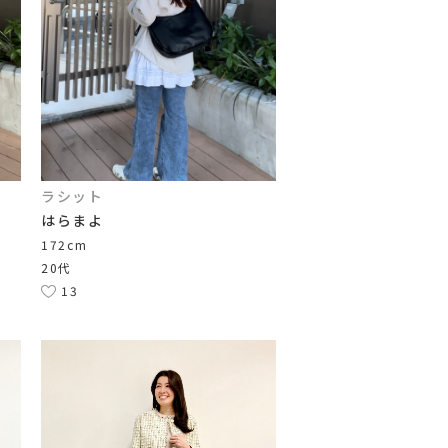
ラシット
はらまよ
172cm
20代
13