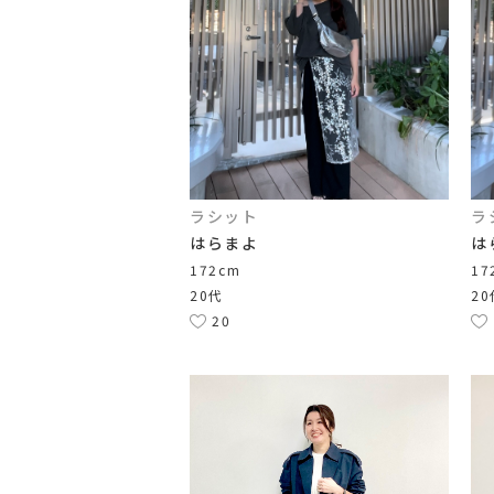
ラシット
ラ
はらまよ
は
172cm
17
20代
20
20