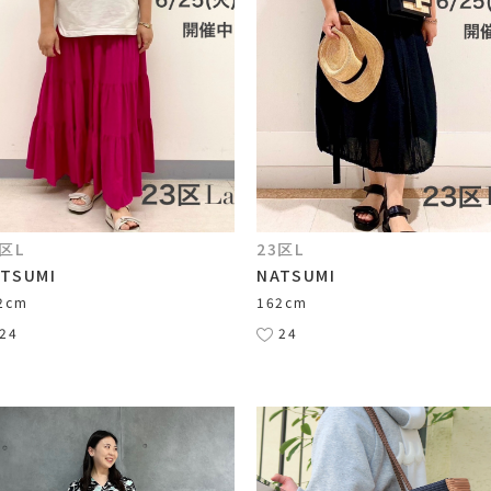
3区L
23区L
TSUMI
NATSUMI
2cm
162cm
24
24