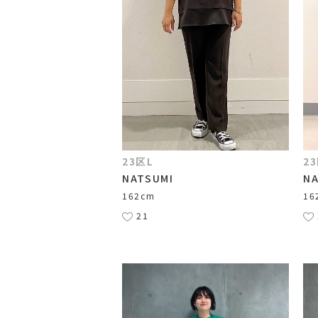
23区L
2
NATSUMI
NA
162cm
16
21