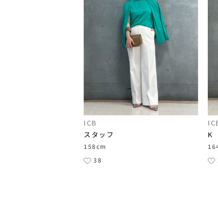
ICB
IC
スタッフ
K
158cm
16
38