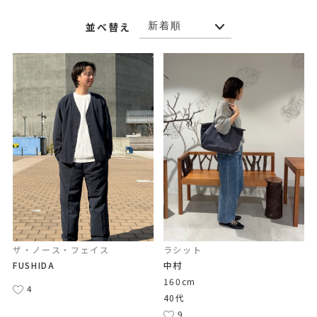
並べ替え
ザ・ノース・フェイス
ラシット
FUSHIDA
中村
160cm
4
40代
9