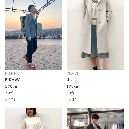
MAMMUT
INDIVI
E!KAWA
まいこ
176cm
170cm
30代
30代
75
24