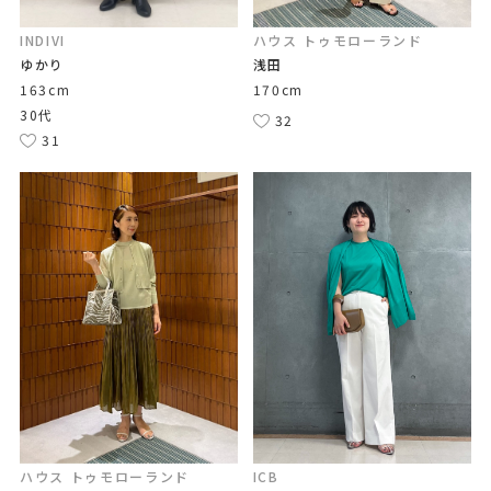
INDIVI
ハウス トゥモローランド
ゆかり
浅田
163cm
170cm
30代
32
31
ハウス トゥモローランド
ICB