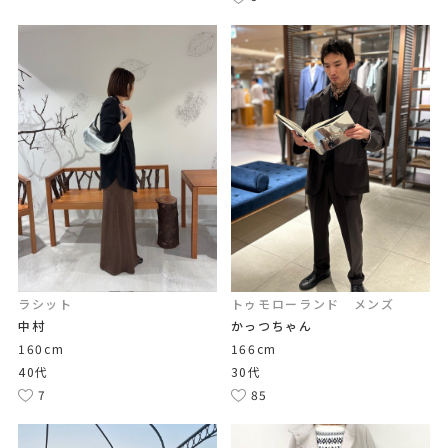
ラシット
トゥモローランド メンズ
中村
かっつちゃん
160cm
166cm
40代
30代
7
85