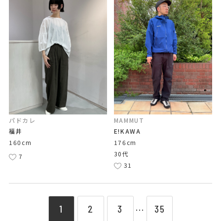
パドカレ
MAMMUT
福井
E!KAWA
160cm
176cm
30代
7
31
1
2
3
35
⋯