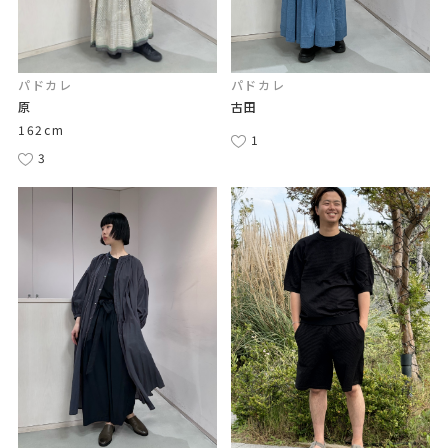
パドカレ
パドカレ
原
古田
162cm
1
3