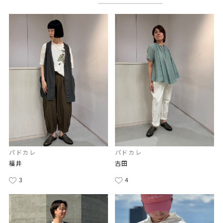
パドカレ
パドカレ
福井
古田
3
4