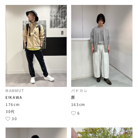
MAMMUT
パドカレ
E!KAWA
原
176cm
163cm
30代
6
30