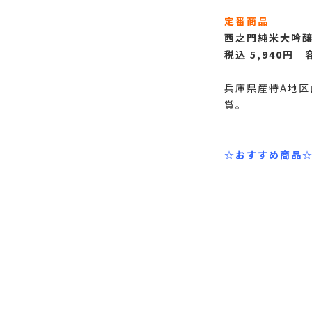
定番商品
西之門純米大吟
税込 5,940
円 容
兵庫県産特A地区
賞。
☆おすすめ商品