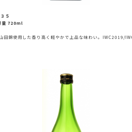
醸３５
量 720
ml
山田錦使用した香り高く軽やかで上品な味わい。IWC2019/I
☆