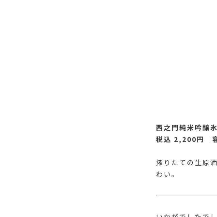
西之門純米吟醸
税込 2,200
円 容
搾りたての生原
わい。
いかがでしたで