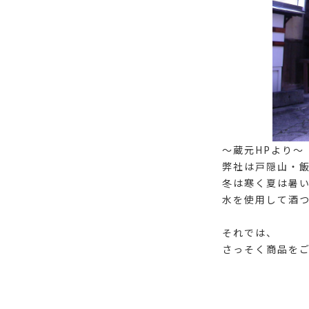
～蔵元HPより～
弊社は戸隠山・
冬は寒く夏は暑
水を使用して酒
それでは、
さっそく商品を