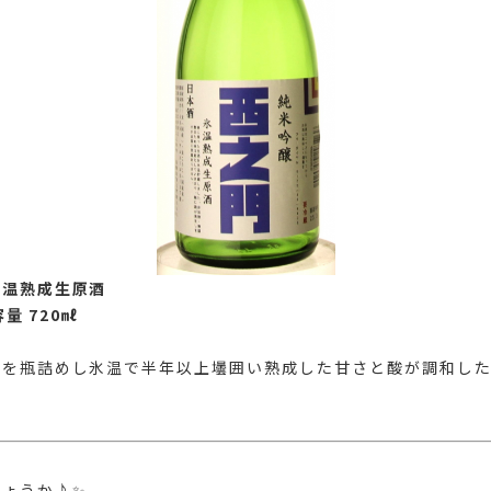
氷温熟成生原酒
量 720
㎖
酒を瓶詰めし氷温で半年以上壜囲い熟成した甘さと酸が調和した
しょうか♪✨