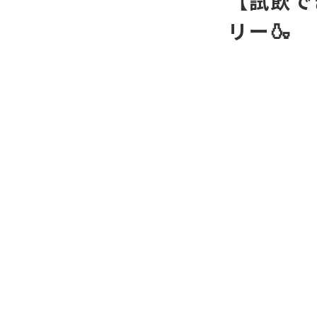
【試飲で
リー🍶