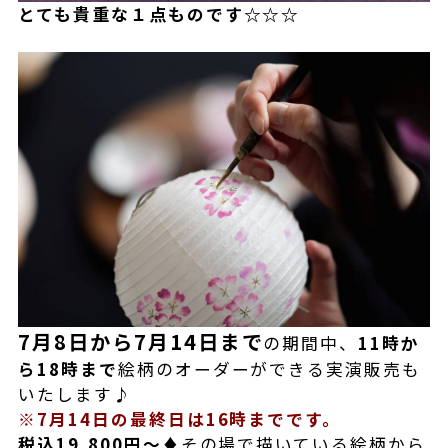
とても貴重な１点ものです☆☆☆
7月8日から7月14日まで
の期間中、
11時か
ら18時まで
絵柄のオーダーができる実演販売も
いたします♪
※7月14日の最終日は16時までです。
税込19,800円～
♦その場で描いている絵柄から