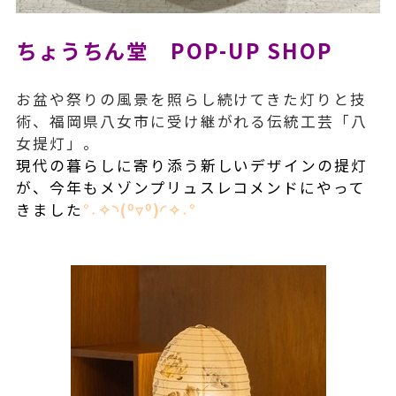
ちょうちん堂 POP-UP SHOP
お盆や祭りの風景を照らし続けてきた灯り
と技
術、
福岡県八女市に受け継がれる伝統工芸「八
女提灯」。
現代の暮らしに寄り添う新しいデザインの提灯
が、今年もメゾンプリュスレコメンドにやって
きました
°˖✧◝(⁰▿⁰)◜✧˖°