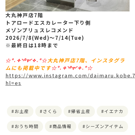
大丸神戸店7階
トアロードエスカレーター下り側
メゾンプリュスレコメンド
2026/7/8(Wed)〜7/14(Tue)
※最終日は18時まで
☆°˖✧◝⁰▿◜✧˖°☆
大丸神戸店7階、インスタグラ
ムにも掲載中です
☆°˖✧◝⁰▿◜✧˖°☆
https://www.instagram.com/daimaru.kobe.7
hl=es
お土産
さくら
帰省土産
イエナカ
おうち時間
商品情報
シーズンアイテム