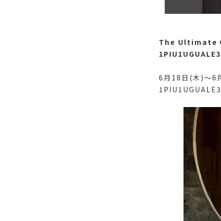
The Ultimate 
1PIU1UGUALE3
6月18日(木)～6
1PIU1UGUA