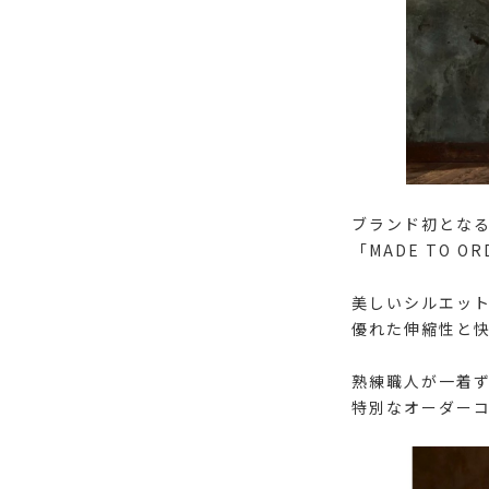
ブランド初とな
「MADE TO O
美しいシルエッ
優れた伸縮性と
熟練職人が一着
特別なオーダー