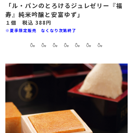
「ル・パンのとろけるジュレゼリー『福
寿』純米吟醸と安富ゆず」
１個 税込 388円
※夏季限定販売 なくなり次第終了
🍶 🍶 🍶 🍶 🍶 🍶 🍶