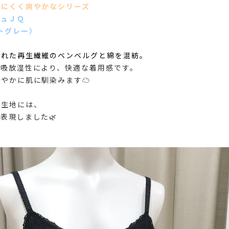
れにくく爽やかなシリーズ
シュＪＱ
トグレー）
まれた再生繊維のベンベルグと綿を混紡。
つ吸放湿性により、快適な着用感です。
やかに肌に馴染みます☁️
ュ生地には、
表現しました🌿