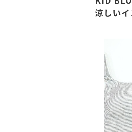
KID B
涼しいイ