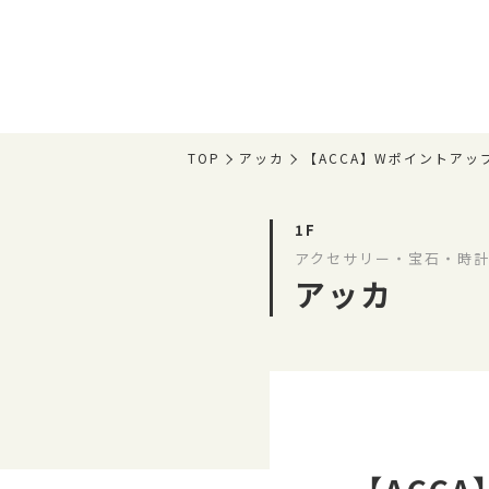
TOP
アッカ
【ACCA】Wポイントアッ
1F
アクセサリー・宝石・時計
アッカ