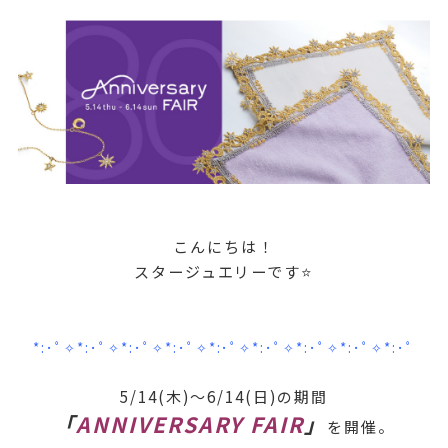
こんにちは！
スタージュエリーです⭐
*:･ﾟ✧*:･ﾟ✧*:･ﾟ✧*:･ﾟ✧*:･ﾟ✧*:･ﾟ✧*:･ﾟ✧*:･ﾟ✧*:･ﾟ
5/14(木)～6/14(日)の期間
「
ANNIVERSARY FAIR
」
を開催。