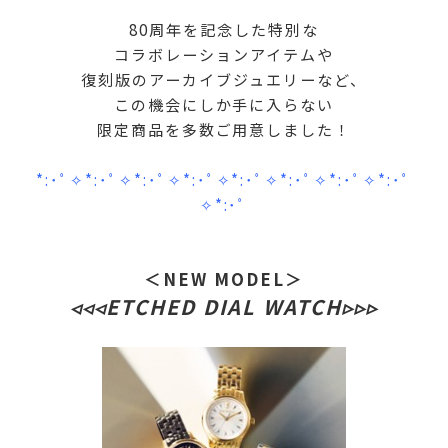
80周年を記念した特別な
コラボレーションアイテムや
復刻版のアーカイブジュエリーなど、
この機会にしか手に入らない
限定商品を多数ご用意しました！
*:･ﾟ✧*:･ﾟ✧*:･ﾟ✧*:･ﾟ✧*:･ﾟ✧*:･ﾟ✧*:･ﾟ✧*:･ﾟ
✧*:･ﾟ
＜NEW MODEL＞
◃◃◃ETCHED DIAL WATCH▹▹▹