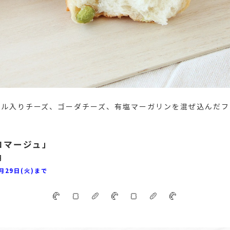
ール入りチーズ、ゴーダチーズ、有塩マーガリンを混ぜ込んだフ
ロマージュ」
円
月29日(火)まで
🥐 🍞 🥖 🥐 🍞 🥖 🥐