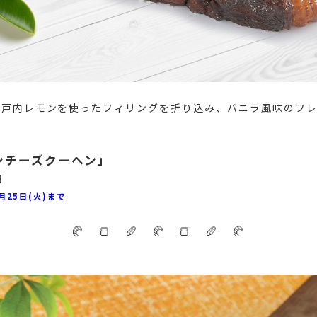
瀬戸内レモンを使ったフィリングを折り込み、バニラ風味のフ
！
ンチーズクーヘン」
円
月25日(火)まで
🥐 🍞 🥖 🥐 🍞 🥖 🥐