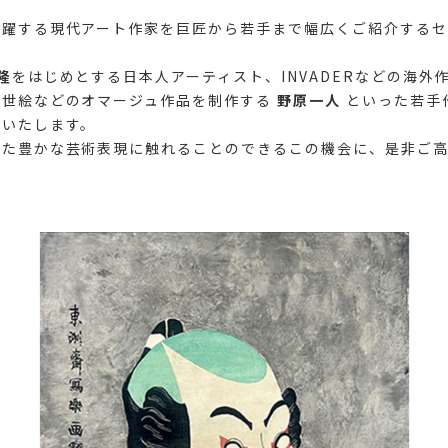
活躍する現代アート作家を巨匠から若手まで幅広くご紹介するセ
隆
をはじめとする日本人アーティスト、INVADERなどの海外
浮世絵などのオマージュ作品を制作する
野原一人
といった若手
示いたします。
えた豊かな芸術表現に触れることのできるこの機会に、是非ご