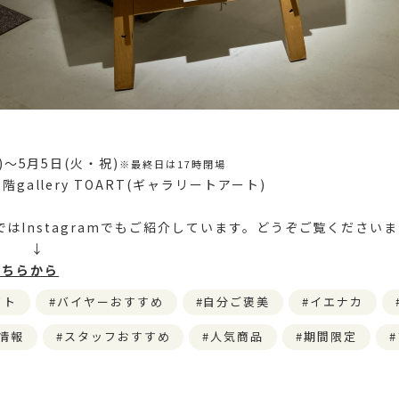
)～5月5日(火・祝)
※最終日は17時閉場
gallery TOART(ギャラリートアート)
ARTではInstagramでもご紹介しています。どうぞご覧ください
↓
こちらから
フト
バイヤーおすすめ
自分ご褒美
イエナカ
情報
スタッフおすすめ
人気商品
期間限定