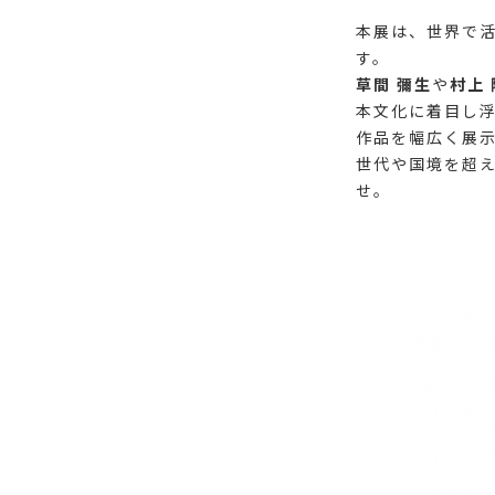
本展は、世界で
す。
草間 彌生
や
村上 
本文化に着目し
作品を幅広く展
世代や国境を超
せ。