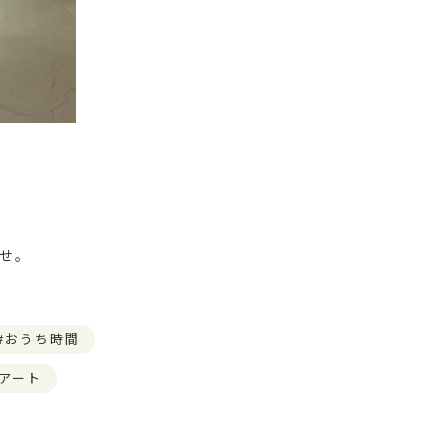
ませ。
おうち時間
アート