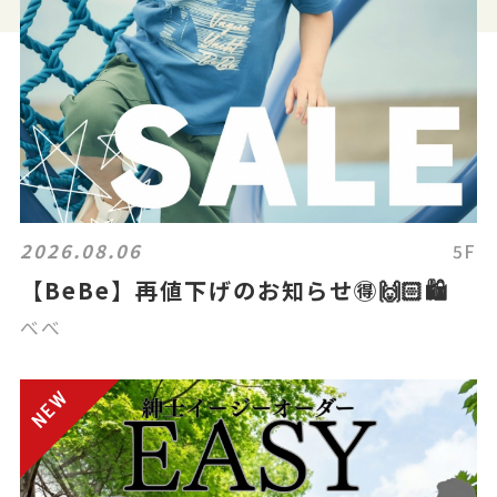
2026.08.06
5F
【BeBe】再値下げのお知らせ🉐🙌🏻🛍️
べべ