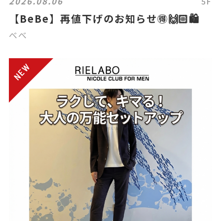
2026.08.06
5F
【BeBe】再値下げのお知らせ🉐🙌🏻🛍️
べべ