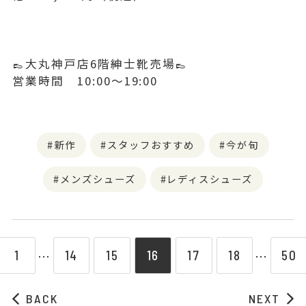
👞大丸神戸店6階紳士靴売場👞
営業時間 10:00～19:00
新作
スタッフおすすめ
今が旬
メンズシューズ
レディスシューズ
1
14
15
16
17
18
50
⋯
⋯
BACK
NEXT