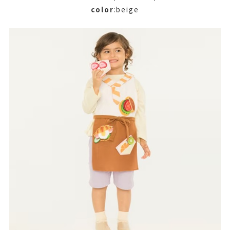
color
:beige