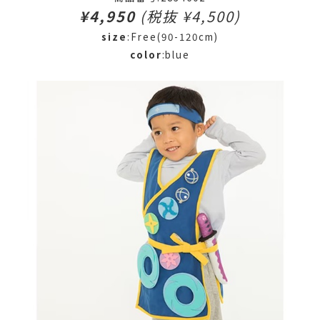
¥4,950
(税抜 ¥4,500)
size
:Free(90-120cm)
color
:blue