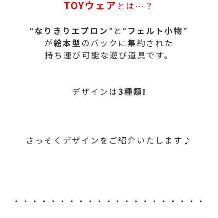
TOYウェア
とは…？
“
なりきりエプロン
”と“
フェルト小物
”
が
絵本型
のバックに集約された
持ち運び可能な遊び道具です。
デザインは
3種類❕
さっそくデザインをご紹介いたします♪
・・・・・・・・・・・・・・・・・・・・・