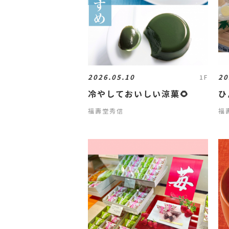
2026.05.10
20
1F
冷やしておいしい涼菓🌻
ひ
福壽堂秀信
福