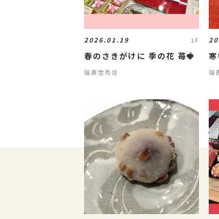
2026.01.19
20
1F
春のさきがけに 季の花 苺🍓
寒
福壽堂秀信
福