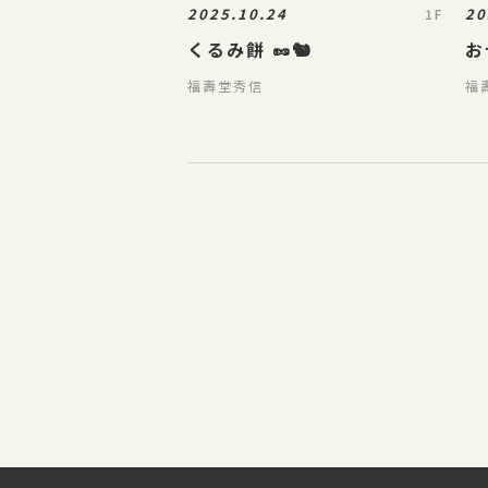
2025.10.24
20
1F
くるみ餅 🥜🐿️
お
福壽堂秀信
福