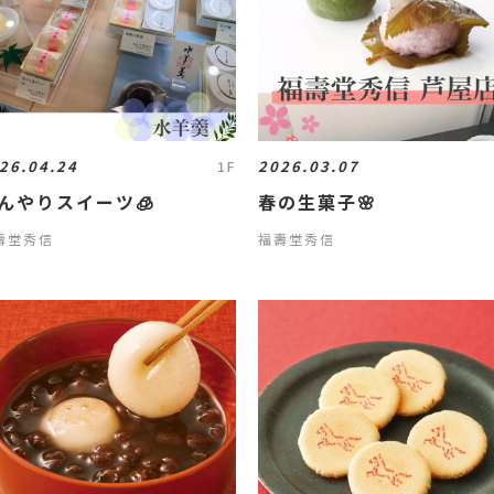
26.04.24
2026.03.07
1F
んやりスイーツ🧊
春の生菓子🌸
壽堂秀信
福壽堂秀信