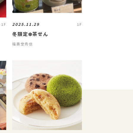
2025.11.29
1F
1F
冬限定❄️茶せん
福壽堂秀信