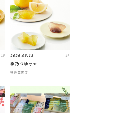
2026.05.18
1F
1F
季乃つゆ🍊✨
福壽堂秀信