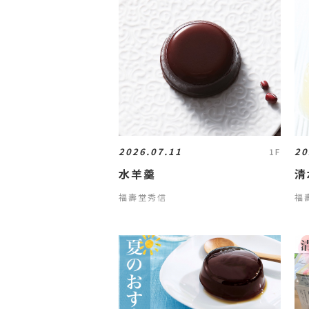
2026.07.11
20
1F
水羊羹
清
福壽堂秀信
福