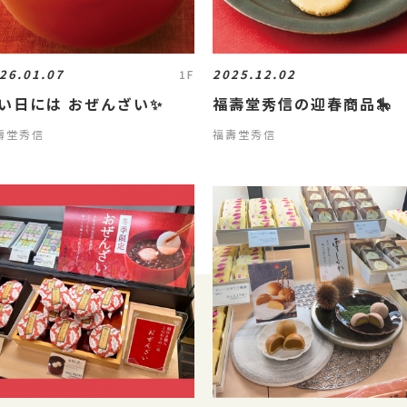
26.01.07
2025.12.02
1F
い日には おぜんざい✨
福壽堂秀信の迎春商品🎠
壽堂秀信
福壽堂秀信