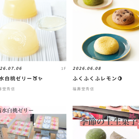
26.07.06
2026.06.08
1F
水白桃ゼリー🍑✨
ふくふくふレモン🍋
壽堂秀信
福壽堂秀信