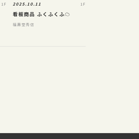
2025.10.11
1F
1F
看板商品 ふくふくふ☁️
福壽堂秀信