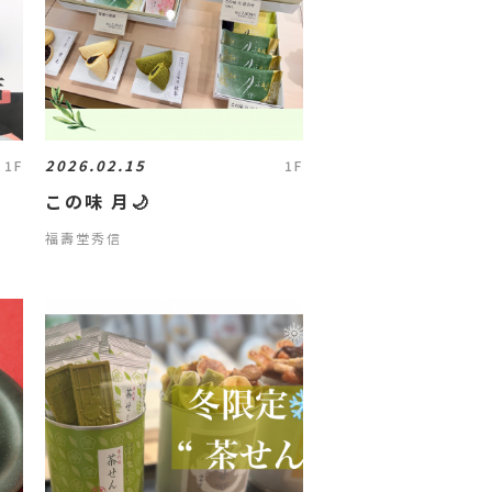
2026.02.15
1F
1F
この味 月🌙
福壽堂秀信