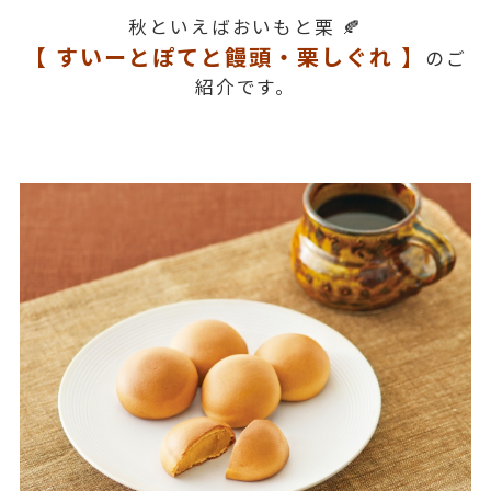
秋といえばおいもと栗 🍂
【 すいーとぽてと饅頭・栗しぐれ 】
のご
紹介です。