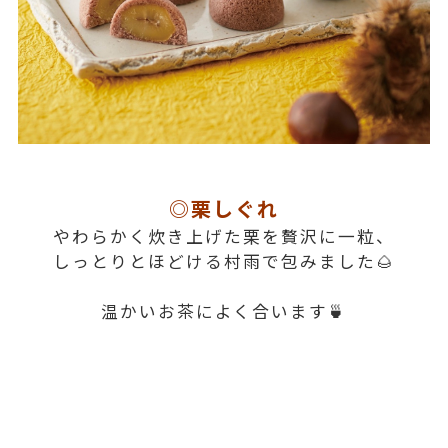
◎栗しぐれ
やわらかく炊き上げた栗を贅沢に一粒、
しっとりとほどける村雨で包みました🌰
温かいお茶によく合います🍵