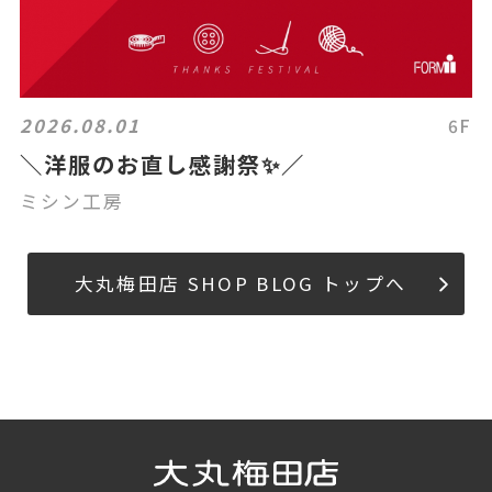
2026.08.01
6F
＼洋服のお直し感謝祭✨／
ミシン工房
大丸梅田店 SHOP BLOG トップへ