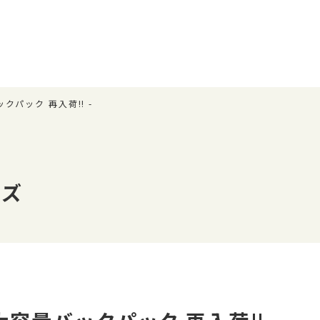
クパック 再入荷‼️ -
ッズ