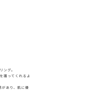
のリング。
身を護ってくれるよ
感があり、肌に優