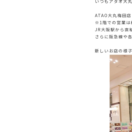
いつもアタオ大
ATAO大丸梅田
※1階での営業は
JR大阪駅から直
さらに阪急線や
新しいお店の様