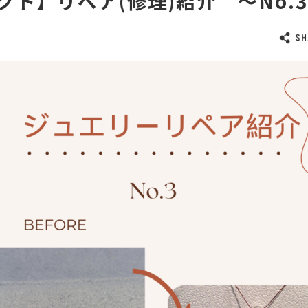
クト】リペア(修理)紹介 ～No.