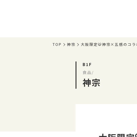
TOP
神宗
大阪限定🐯神宗×五感のコラボ
B1F
食品/
神宗