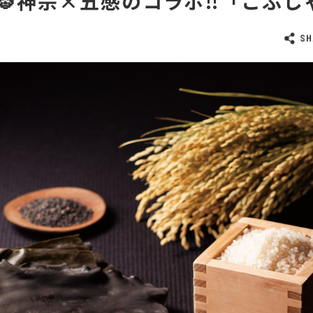
🐯神宗×五感のコラボ‼️「こぶし