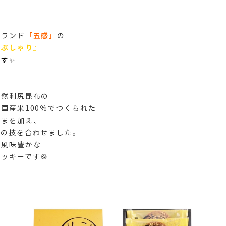
ブランド
「五感」
の
こぶしゃり』
ます
✨
天然利尻昆布の
国産米100％でつくられた
ごまを加え、
エの技を合わせました。
い風味豊かな
ッキーです🍪