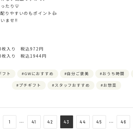
ったり💡
配りやすいのもポイント👍
いませ‼️
0枚入り 税込972円
 税込1944円
ギフト
GWにおすすめ
自分ご褒美
おうち時間
プチギフト
スタッフおすすめ
お惣菜
1
⋯
41
42
43
44
45
⋯
46