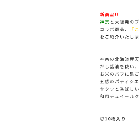
新商品!!
神宗
と大阪発の
コラボ商品、
『
をご紹介いたし
神宗の北海道産
だし醬油を使い、
お米のパフに黒
五感のパティシ
サクッと香ばし
和風チュイールク
◎10枚入り