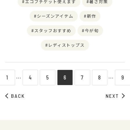
エコフチケット使えます
暑さ対策
シーズンアイテム
新作
スタッフおすすめ
今が旬
レディストップス
1
4
5
6
7
8
9
⋯
⋯
BACK
NEXT