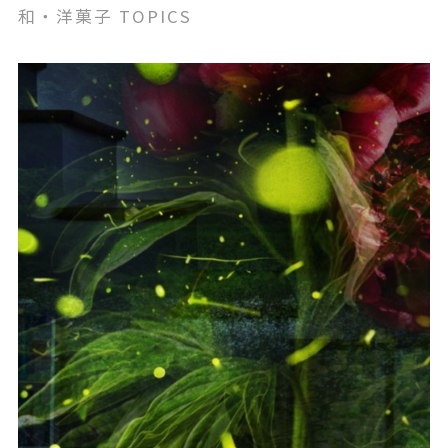
介🍍
和・洋菓子 TOPICS