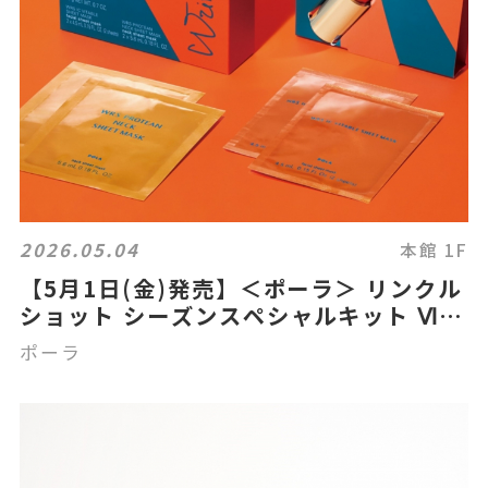
2026.05.04
本館 1F
【5月1日(金)発売】＜ポーラ＞ リンクル
ショット シーズンスペシャルキット Ⅵの
ご紹介
ポーラ