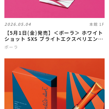
2026.05.04
本館 1F
【5月1日(金)発売】＜ポーラ＞ ホワイト
ショット SXS ブライトエクスペリエンス
キット Vのご紹介
ポーラ