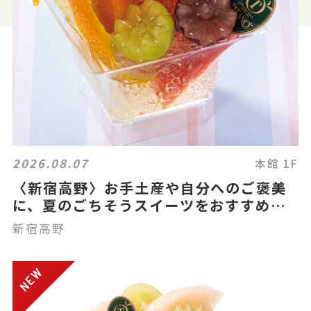
2026.08.07
本館 1F
〈新宿高野〉お手土産や自分へのご褒美
に、夏のごちそうスイーツをおすすめ🩵
💛
新宿高野