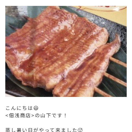
こんにちは😃
<佃浅商店>の山下です！
蒸し暑い日がやって来ました🥵