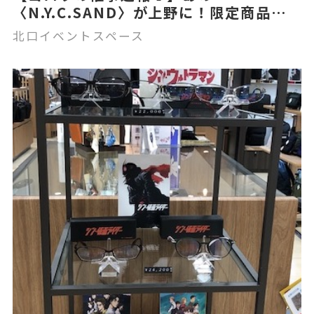
〈N.Y.C.SAND〉が上野に！限定商品も
登場？！🍑☕
北口イベントスペース