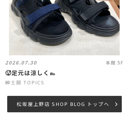
2026.07.30
本館 5F
🥵足元は涼しく👞
紳士服 TOPICS
松坂屋上野店 SHOP BLOG トップへ