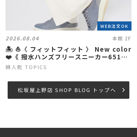
WEB注文OK
2026.08.04
本館 2F
🏝️ ⛵️〈 フィットフィット 〉 New color
❤️《 撥水ハンズフリースニーカー651》
👟
婦人靴 TOPICS
松坂屋上野店 SHOP BLOG トップへ