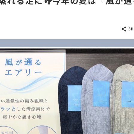
蒸れる足に👣今年の夏は『風が
』