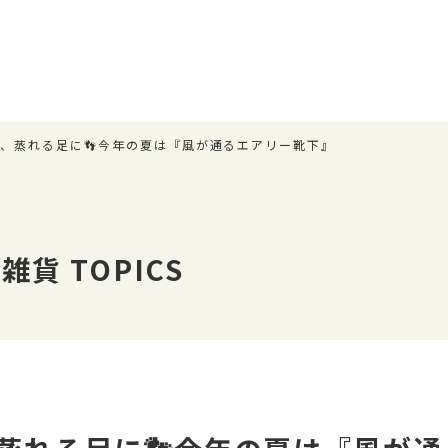
夏、蒸れる足に👣今年の夏は『風が通るエアリー靴下』
貨 TOPICS