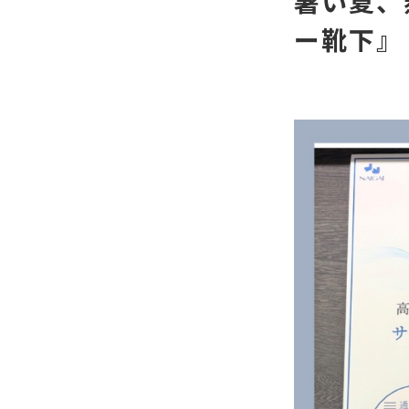
暑い夏、
ー靴下