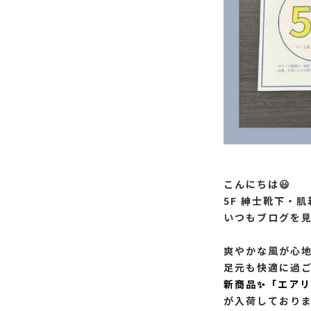
こんにちは😃
5F 紳士靴下・
いつもブログを
爽やかな風が心
足元も快適に過
新商品✨「エアリ
が入荷しており