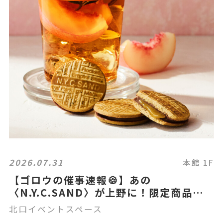
2026.07.31
本館 1F
【ゴロウの催事速報🍪】あの
〈N.Y.C.SAND〉が上野に！限定商品も
登場？！🍑☕
北口イベントスペース