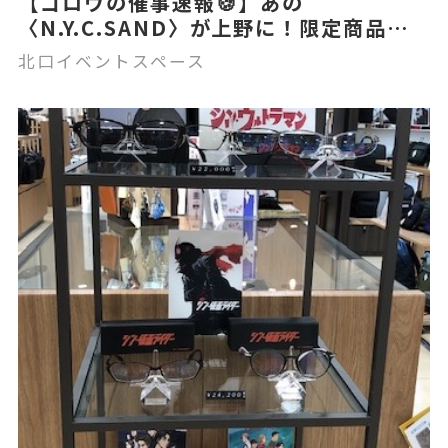
【ゴロウの催事速報🍪】あの
〈N.Y.C.SAND〉が上野に！限定商品も
登場？！🍑☕
北口イベントスペース