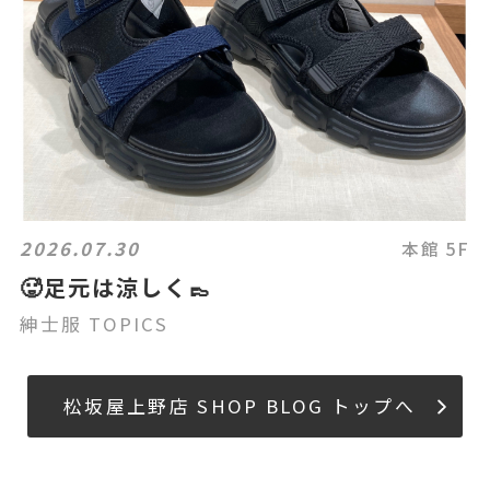
2026.07.30
本館 5F
🥵足元は涼しく👞
紳士服 TOPICS
松坂屋上野店 SHOP BLOG トップへ