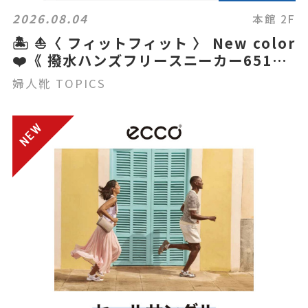
2026.08.04
本館 2F
🏝️ ⛵️〈 フィットフィット 〉 New color
❤️《 撥水ハンズフリースニーカー651》
👟
婦人靴 TOPICS