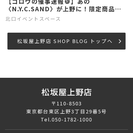
【ゴロウの催事速報🍪】あの
〈N.Y.C.SAND〉が上野に！限定商品も
登場？！🍑☕
北口イベントスペース
松坂屋上野店 SHOP BLOG トップへ
〒110-8503
東京都台東区上野3丁目29番5号
Tel.
050-1782-1000